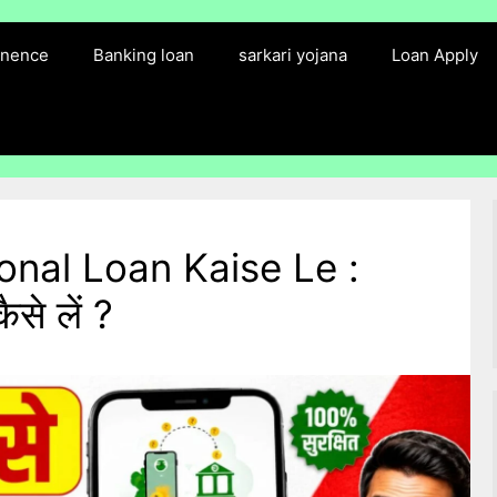
finence
Banking loan
sarkari yojana
Loan Apply
nal Loan Kaise Le :
ैसे लें ?