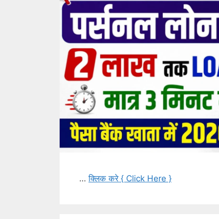
…
क्लिक करे { Click Here }