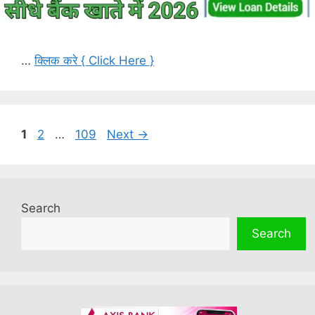
…
क्लिक करे { Click Here }
Page
Page
Page
1
2
…
109
Next
→
Search
Search