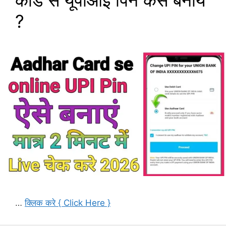
कार्ड से यूपीआई पिन कैसे बनाये
?
…
क्लिक करे { Click Here }