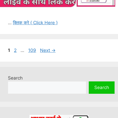
…
क्लिक करे { Click Here }
Page
Page
Page
1
2
…
109
Next
→
Search
Search