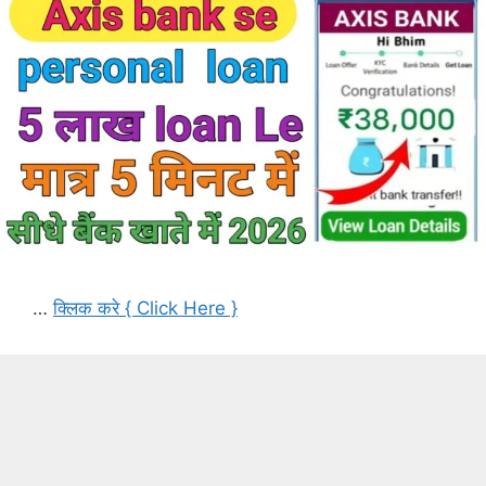
…
क्लिक करे { Click Here }