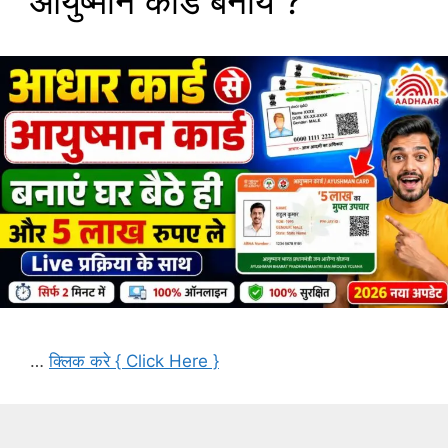
आयुष्मान कार्ड बनाये ?
…
क्लिक करे { Click Here }