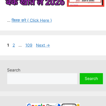
…
क्लिक करे { Click Here }
Page
Page
Page
1
2
…
109
Next
→
Search
Search