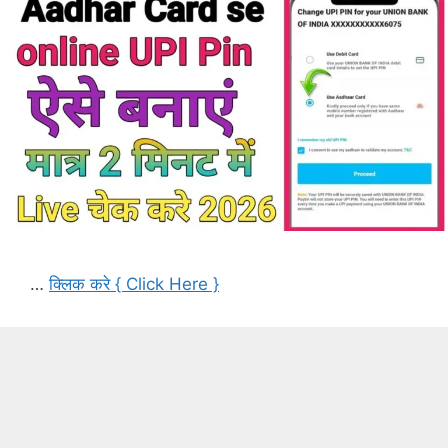
…
क्लिक करे { Click Here }