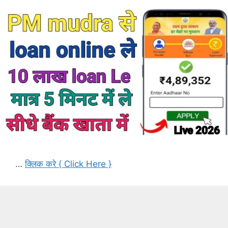
…
क्लिक करे { Click Here }