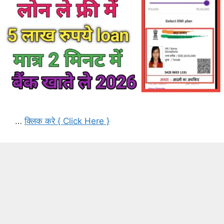
…
क्लिक करे { Click Here }