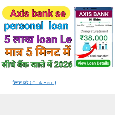
…
क्लिक करे { Click Here }